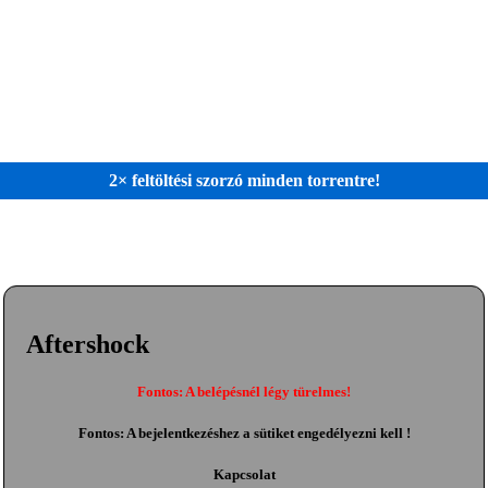
2× feltöltési szorzó minden torrentre!
Aftershock
Fontos: A belépésnél légy türelmes!
Fontos: A bejelentkezéshez a sütiket engedélyezni kell !
Kapcsolat