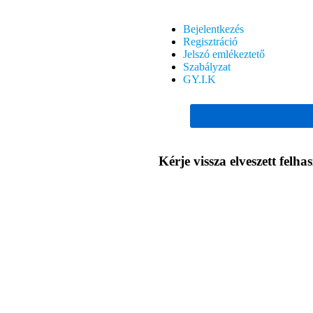
Bejelentkezés
Regisztráció
Jelszó emlékeztető
Szabályzat
GY.I.K
Kérje vissza elveszett felha