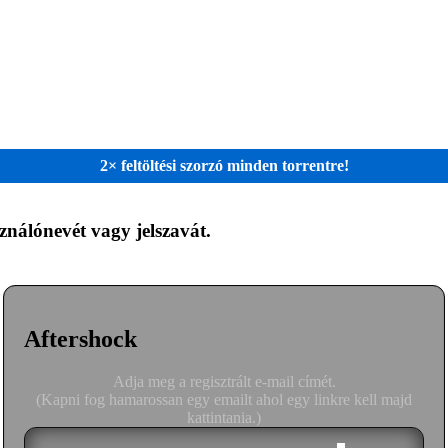
2× feltöltési szorzó minden torrentre!
sználónevét vagy jelszavát.
Aftershock
Adja meg a regisztrált e-mail címét.
(Kapni fog hamarossan egy emailt ahol egy linkre kell majd
kattintania.)